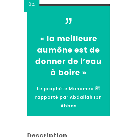
0%
« la meilleure
aumône est de
donner de l’eau
à boire »
Le prophète Mohamed ﷺ
rapporté par Abdallah Ibn
Abbas
Description