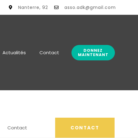
e Actualité
Nanterre, 92
asso.adk@gmail.com
DONNEZ
Actualités
Contact
MAINTENANT
CLINIC : + 31 2349334972
Contact
CONTACT