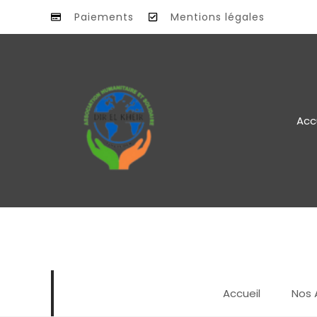
Paiements
Mentions légales
Acc
ST. LAMBOR, NEW YORK ( US )
Accueil
Nos 