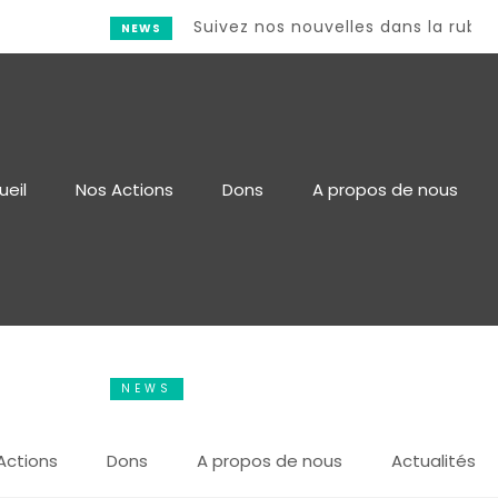
Suivez nos nouvelles dans la rubriqu
NEWS
ueil
Nos Actions
Dons
A propos de nous
NEWS
THIS IS THE LATEST NEWS !
Actions
Dons
A propos de nous
Actualités