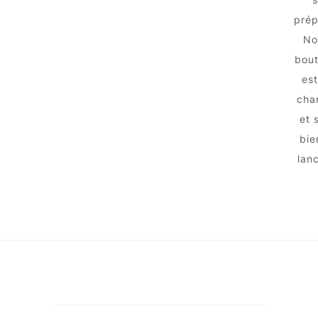
prép
No
bout
est
chan
et 
bie
lanc