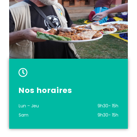
Nos horaires
Lun – Jeu
9h30- 15h
Sam
9h30- 15h