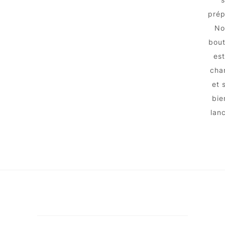
prép
No
bout
est
chan
et 
bie
lanc